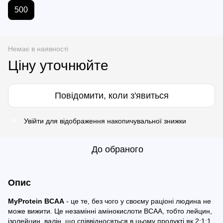
500
Немає в наявності
Ціну уточнюйте
Повідомити, коли з'явиться
Увійти
для відображення накопичувальної знижки
%
До обраного
Опис
MyProtein BCAA
- це те, без чого у своєму раціоні людина не
може вижити. Це незамінні амінокислоти BCAA, тобто лейцин,
ізолейцин, валін, що співвідносяться в цьому продукті як 2:1:1.