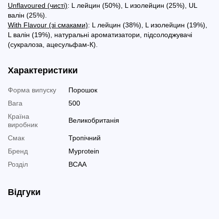
Unflavoured (чисті)
: L лейцин (50%), L изолейцин (25%), UL
валін (25%).
With Flavour (зі смаками)
: L лейцин (38%), L изолейцин (19%),
L валін (19%), натуральні ароматизатори, підсолоджувачі
(сукралоза, ацесульфам-К).
Характеристики
Форма випуску
Порошок
Вага
500
Країна
Великобританія
виробник
Смак
Тропічний
Бренд
Myprotein
Розділ
BCAA
Відгуки