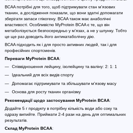
BCAA потрібні для того, щоб підтримувати стан м'язових
тканин, а дослідження показали, що вони здатні допомагати
зберігати запаси глікогену. BCAA також має анаболічні
властивості. Особливістю
MyProtein BCAA є те, що він
метаболізується безпосередньо у м'язах, а не у шлунку. Тобто
це ще раз доводить його антикатаболічну дію.
BCAA підходить як і для просто активних людей, так і для
професійних спортсменів.
Переваги
MyProtein BCAA
:
Співвідношення лейцину, ізолейцину та валіну: 2: 1: 1
Ідеальний для всіх видів спорту
Допомагає підтримувати та збільшувати м'язову масу
Основа для росту тканин організму
Рекомендації щодо застосування
MyProtein BCAA
:
Додайте 5 г продукту в потрібну кількість води або соку та
одразу випийте. Приймати 2-4 рази на день для оптимальних
результатів.
Склад
MyProtein BCAA
: