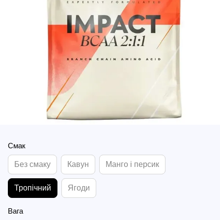
Смак
Без смаку
Кавун
Манго і персик
Тропічний
Ягоди
Вага